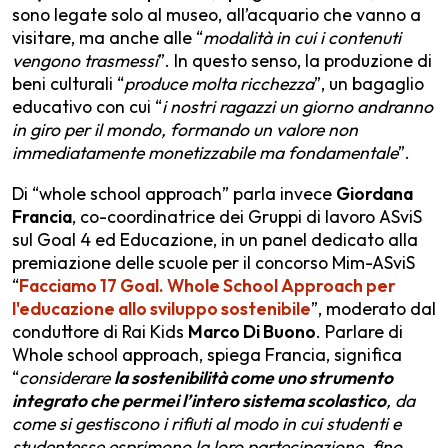
sono legate solo al museo, all’acquario che vanno a
visitare, ma anche alle “
modalità in cui i contenuti
vengono trasmessi
”. In questo senso, la produzione di
beni culturali “
produce molta ricchezza
”, un bagaglio
educativo con cui “
i nostri ragazzi un giorno andranno
in giro per il mondo, formando un valore non
immediatamente monetizzabile ma fondamentale
”.
Di “whole school approach” parla invece
Giordana
Francia
, co-coordinatrice dei Gruppi di lavoro ASviS
sul Goal 4 ed Educazione, in un panel dedicato alla
premiazione delle scuole per il concorso Mim-ASviS
“
Facciamo 17 Goal. Whole School Approach per
l'educazione allo sviluppo sostenibile
”, moderato dal
conduttore di Rai Kids
Marco Di Buono
. Parlare di
Whole school approach, spiega Francia, significa
“
considerare
la sostenibilità come uno strumento
integrato che permei l’intero sistema scolastico
, da
come si gestiscono i rifiuti al modo in cui studenti e
studentesse esprimono la loro partecipazione, fino