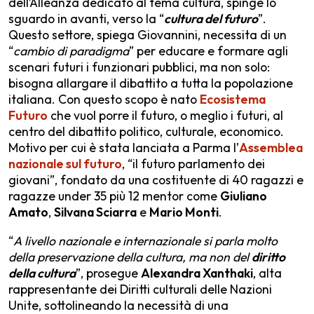
dell’Alleanza dedicato al tema cultura, spinge lo
sguardo in avanti, verso la “
cultura del futuro
”.
Questo settore, spiega Giovannini, necessita di un
“
cambio di paradigma
” per educare e formare agli
scenari futuri i funzionari pubblici, ma non solo:
bisogna allargare il dibattito a tutta la popolazione
italiana. Con questo scopo è nato
Ecosistema
Futuro
che vuol porre il futuro, o meglio i futuri, al
centro del dibattito politico, culturale, economico.
Motivo per cui è stata lanciata a Parma l’
Assemblea
nazionale sul futuro
, “il futuro parlamento dei
giovani”, fondato da una costituente di 40 ragazzi e
ragazze under 35 più 12 mentor come
Giuliano
Amato
,
Silvana Sciarra
e
Mario Monti
.
“
A livello nazionale e internazionale si parla molto
della preservazione della cultura, ma non del
diritto
della cultura
”, prosegue
Alexandra Xanthaki
, alta
rappresentante dei Diritti culturali delle Nazioni
Unite, sottolineando la necessità di una