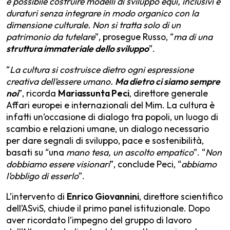
è possibile costruire modelli di sviluppo equi, inclusivi e
duraturi senza integrare in modo organico con la
dimensione culturale. Non si tratta solo di un
patrimonio da tutelare
”, prosegue Russo, “
ma di una
struttura immateriale dello sviluppo
”.
“
La cultura si costruisce dietro ogni espressione
creativa dell’essere umano.
Ma dietro ci siamo sempre
noi
”, ricorda
Mariassunta Peci
, direttore generale
Affari europei e internazionali del Mim. La cultura è
infatti un’occasione di dialogo tra popoli, un luogo di
scambio e relazioni umane, un dialogo necessario
per dare segnali di sviluppo, pace e sostenibilità,
basati su “una
mano tesa, un ascolto empatico
”. “
Non
dobbiamo essere visionari
”, conclude Peci, “
abbiamo
l’obbligo di esserlo
”.
L’intervento di
Enrico Giovannini
, direttore scientifico
dell’ASviS, chiude il primo panel istituzionale. Dopo
aver ricordato l’impegno del gruppo di lavoro