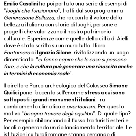
Emilio Casalini
ha poi portato una serie di esempi di
“
luoghi che funzionano
”, tratti dal suo programma
Generazione Bellezza
, che racconta il valore della
bellezza italiana con storie di luoghi, persone e
progetti che valorizzano il nostro patrimonio
culturale. Esperienze come quelle della città di Aielli,
dove è stato scritto su un muro tutto il libro
Fontamara
di
Ignazio Silone
, rivitalizzando un luogo
dimenticato, “
ci fanno capire che le cose si possono
fare, e che
la cultura può generare una rinascita anche
in termini di economia reale
”.
Il direttore Parco archeologico del Colosseo
Simone
Quilici
pone l’accento sull’enorme
stress a cui sono
sottoposti i grandi monumenti italiani
, tra
cambiamento climatico e
overtourism
. Per questo
motivo “
bisogna trovare degli equilibri
”. Di quale tipo?
Per esempio ribilanciando il flusso tra turisti esteri e
locali o generando un ribilanciamento territoriale. Le
istituzioni culturali romane stanno cercando di