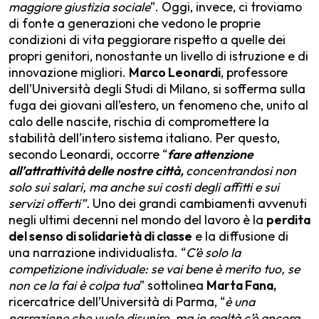
maggiore giustizia sociale
”. Oggi, invece, ci troviamo
di fonte a generazioni che vedono le proprie
condizioni di vita peggiorare rispetto a quelle dei
propri genitori, nonostante un livello di istruzione e di
innovazione migliori.
Marco Leonardi
, professore
dell’Università degli Studi di Milano, si sofferma sulla
fuga dei giovani all’estero, un fenomeno che, unito al
calo delle nascite, rischia di compromettere la
stabilità dell’intero sistema italiano. Per questo,
secondo Leonardi, occorre “
fare attenzione
all’attrattività delle nostre città,
concentrandosi non
solo sui salari, ma anche sui costi degli affitti e sui
servizi offerti”.
Uno dei grandi cambiamenti avvenuti
negli ultimi decenni nel mondo del lavoro è la
perdita
del senso di solidarietà di classe
e la diffusione di
una narrazione individualista. “
C’è solo la
competizione individuale: se vai bene è merito tuo, se
non ce la fai è colpa tua
” sottolinea
Marta Fana,
ricercatrice dell’Università di Parma, “
è una
narrazione che vuole disunire, ma in realtà c’è ancora