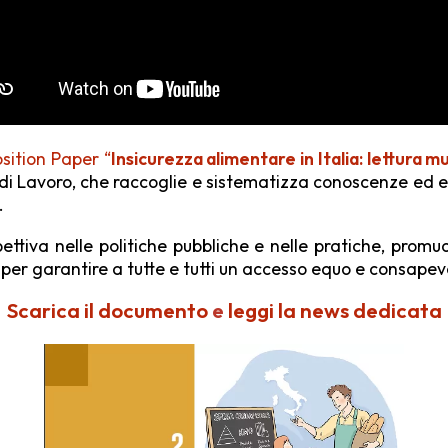
sition Paper “
Insicurezza ali­mentare in Italia: lettura
i Lavoro, che raccoglie e sistematizza conoscenze ed e
.
pettiva nelle politiche pubbli­che e nelle pratiche, pro
i per garantire a tutte e tutti un accesso equo e consapev
Scarica il documento
e
leggi la news dedicata