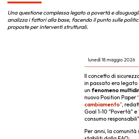
Una questione complessa legato a povertà e disuguagl
analizza i fattori alla base, facendo il punto sulle polit
proposte per interventi strutturali.
lunedì
18 maggio 2026
Il concetto di sicure
in passato era legato 
un
fenomeno multidi
nuovo Position Paper
“
cambiamento
”
, redat
Goal 1-10 “Povertà” e
consumo responsabili”
Per anni, la comunità s
stabiliti dalla FAO: