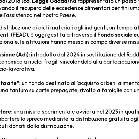
166/2016 (cd. Legge Gadda)
ha rappresentato un passo
vando il recupero delle eccedenze alimentari per fini um
ell'assistenza nel nostro Paese.
distribuzione di aiuti materiali agli indigenti, un tempo a
genti (FEAD), è oggi gestita attraverso il
Fondo sociale e
onale, le istituzioni hanno messo in campo diverse misur
usione (Adi):
introdotto dal 2024 in sostituzione del Redd
onomico a nuclei fragili vincolandolo alla partecipazion
ocio-lavorativa.
ta a te":
un fondo destinato all'acquisto di beni alimenta
na tantum su carte prepagate, rivolto a famiglie con un 
tare:
una misura sperimentale avviata nel 2023 in quattr
battere lo spreco mediante la distribuzione gratuita agli 
uti donati dalla distribuzione.