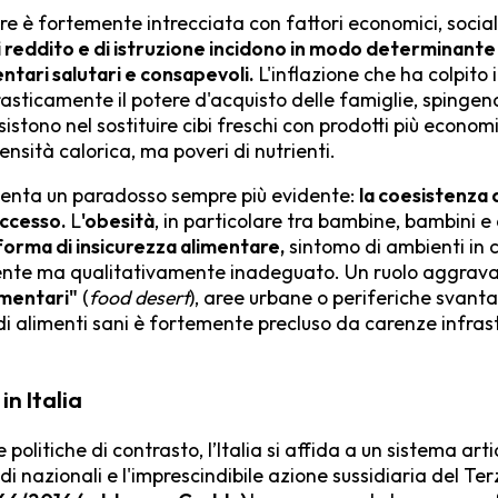
re è fortemente intrecciata con fattori economici, social
 di reddito e di istruzione incidono in modo determinante 
ntari salutari e consapevoli.
L'inflazione che ha colpito 
rasticamente il potere d'acquisto delle famiglie, spingen
tono nel sostituire cibi freschi con prodotti più economi
ensità calorica, ma poveri di nutrienti.
enta un paradosso sempre più evidente:
la coesistenza 
eccesso.
L
'obesità
, in particolare tra bambine, bambini 
orma di insicurezza alimentare,
sintomo di ambienti in cu
iente ma qualitativamente inadeguato. Un ruolo aggrava
imentari"
(
food desert
), aree urbane o periferiche svanta
 di alimenti sani è fortemente precluso da carenze infrast
in Italia
e politiche di contrasto, l’Italia si affida a un sistema ar
i nazionali e l'imprescindibile azione sussidiaria del Ter