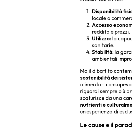
Disponibilità fisi
locale o commerc
Accesso economi
reddito e prezzi.
Utilizzo:
la capac
sanitarie.
Stabilità
: la gar
ambientali impro
Ma il dibattito contem
sostenibilità dei siste
alimentari consapevol
riguardi sempre più anc
scaturisce da una car
nutrienti e cultural
un'esperienza di esclu
Le cause e il para