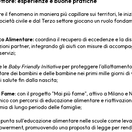
settore: esperienze e buone pratiche
e il fenomeno in maniera più capillare sui territori, le in
società civile e dal Terzo settore giocano un ruolo fond
o Alimentare:
coordina il recupero di eccedenze e la dis
ioni partner, integrando gli aiuti con misure di accomp
ervizi;
e le
Baby Friendly Initiative
per proteggere l'allattamento
are dei bambini e delle bambine nei primi mille giorni di
 salute fin dalla nascita;
a Fame
: con il progetto "Mai più fame", attivo a Milano e 
co con percorsi di educazione alimentare e riattivazion
mia di lungo periodo delle famiglie;
: punta sull'educazione alimentare nelle scuole come lev
owerment, promuovendo una proposta di legge per rende