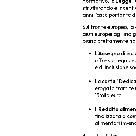
normativo,
la Legge 
strutturando e incenti
anni l'asse portante d
Sul fronte europeo, la 
aiuti europei agli indi
piano prettamente nazi
L'Assegno di incl
offre sostegno ec
e di inclusione s
La carta "Dedica
erogato tramite u
15mila euro.
Il Reddito alimen
finalizzata a com
alimentari invend