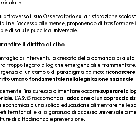
ricolare;
a
: attraverso il suo Osservatorio sulla ristorazione scolas
riali nell'accesso alle mense, proponendo di trasformare il
o e di salute pubblica universale.
antire il diritto al cibo
ntaglio di interventi, la crescita della domanda di aiut
ora troppo legato a logiche emergenziali e frammentate. 
l'urgenza di un cambio di paradigma politico:
riconoscere 
diritto umano fondamentale nella legislazione nazionale.
cemente l'insicurezza alimentare occorre
superare la lo
riale.
L'ASviS raccomanda l'
adozione di un approccio si
à economica a una solida educazione alimentare nelle s
eti territoriali e alla garanzia di accesso universale a m
utture di cittadinanza e prevenzione.