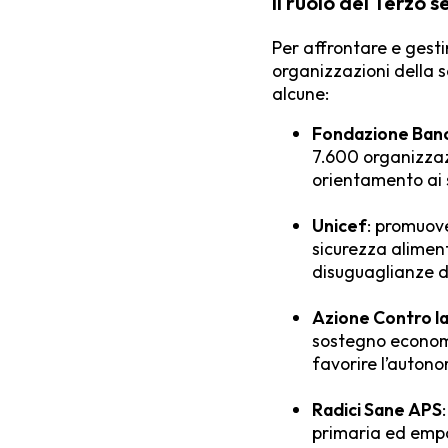
Il ruolo del Terzo 
Per affrontare e gestir
organizzazioni della 
alcune:
Fondazione Banc
7.600 organizzaz
orientamento ai s
Unicef
: promuov
sicurezza aliment
disuguaglianze di
Azione Contro l
sostegno economi
favorire l’autono
Radici Sane APS
primaria ed emp