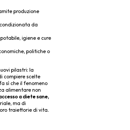
tramite produzione
, condizionata da
potabile, igiene e cure
economiche, politiche o
vi pilastri: la
di compiere scelte
fa sì che il fenomeno
ezza alimentare non
 accesso a diete sane,
riale, ma di
ro traiettorie di vita.