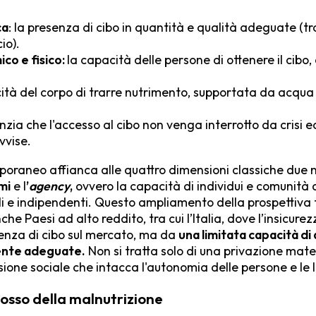
ca
: la presenza di cibo in quantità e qualità adeguate (
io).
co e fisico:
la capacità delle persone di ottenere il cibo
ità del corpo di trarre nutrimento, supportata da acqua 
anzia che l'accesso al cibo non venga interrotto da crisi 
vvise.
poraneo affianca alle quattro dimensioni classiche due nuo
mi
e l
’
agency
,
ovvero la capacità di individui e comunità 
i e indipendenti. Questo ampliamento della prospettiva 
he Paesi ad alto reddito, tra cui l’Italia, dove l’insicur
enza di cibo sul mercato, ma da
una limitata capacità di
mente adeguate.
Non si tratta solo di una privazione mate
sione sociale che intacca l'autonomia delle persone e le lo
dosso della malnutrizione