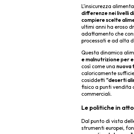
L’insicurezza alimenta
differenze nei livelli
compiere scelte alime
ultimi anni ha eroso d
adattamento che consis
processati e ad alta d
Questa dinamica alim
e malnutrizione per 
così come una
nuova f
caloricamente suffic
cosiddetti
"deserti al
fisico a punti vendita
commerciali.
Le politiche in atto 
Dal punto di vista dell
strumenti europei, fond