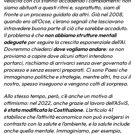
velocità con cui stanno accadendo i cambiamenti: non
siamo abituati a questi ritmi e, soprattutto, siam di
fronte a un processo guidato da altri. Già nel 2008,
quando ero all’Ocse, c’erano segnali che lasciavano
intravedere buona parte di ciò che sarebbe accaduto.
Il problema è che
non abbiamo strutture mentali
adeguate
per seguire la crescita esponenziale dell’AI.
Dovremmo chiederci
dove vogliamo andare
: se non
proviamo a capire dove alcuni attori intendono
portarci, rischiamo di arrivarci senza aver governato il
processo e senza esserci preparati. Ci sono Paesi che
immaginano politiche e strategie, mentre altri, tra cui il
nostro, spesso inseguono e vengono colti di sorpresa.
Allo stesso tempo, però, c’è anche un motivo di
ottimismo: nel 2022, anche grazie al lavoro dell’ASviS,
è stata modificata la Costituzione
. L’articolo 41
stabilisce che l’attività economica non può svolgersi in
contrasto con la salute e l’ambiente, e la salute include
anche quella mentale. Immaginiamo, per esempio,