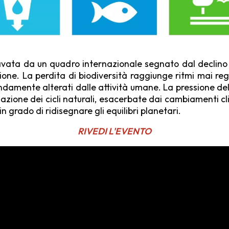
vata da un quadro interna­zionale segnato dal declino 
one. La perdita di biodiver­sità raggiunge ritmi mai regis
damente alterati dalle atti­vità umane. La pressione dell’
mazione dei cicli naturali, esacerbate dai cambiamenti c
 grado di ridisegnare gli equilibri planetari.
RIVEDI L'EVENTO