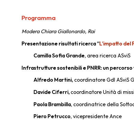
Programma
Modera Chiara Giallonardo, Rai
Presentazione risultati ricerca “
L’impatto del P
Camilla Sofia Grande
, area ricerca ASviS
Infrastrutture sostenibili e PNRR: un percorso
Alfredo Martini,
coordinatore Gdl ASviS G
Davide Ciferri,
c
oordinatore Unità di miss
Paola Brambilla
, c
oordinatrice della Sott
Piero Petrucco
, vicepresidente Ance