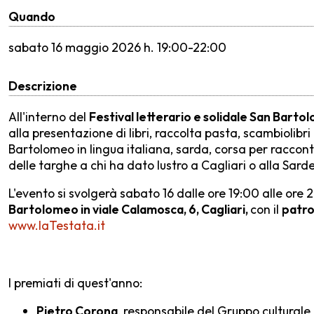
Quando
sabato
16 maggio 2026 h. 19:00-22:00
Descrizione
All'interno del
Festival letterario e solidale San Bart
alla presentazione di libri, raccolta pasta, scambiolibri
Bartolomeo in lingua italiana, sarda, corsa per raccon
delle targhe a chi ha dato lustro a Cagliari o alla Sard
L'evento si svolgerà sabato 16 dalle ore 19:00 alle ore 
Bartolomeo in viale Calamosca, 6, Cagliari,
con il
patro
www.laTestata.it
I premiati di quest'anno:
Pietro Corona
, responsabile del Gruppo culturale