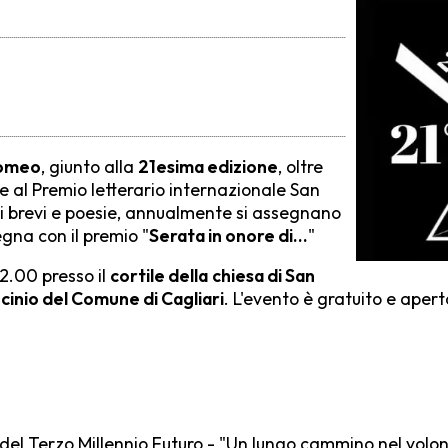
olomeo
, giunto alla
21esima edizione
, oltre
 e al Premio letterario internazionale San
ti brevi e poesie, annualmente si assegnano
egna con il premio "
Serata in onore di...
"
22.00 presso il
cortile della
chiesa di San
cinio del Comune di Cagliari
. L'evento è gratuito e apert
 del Terzo Millennio Futuro - "Un lungo cammino nel volo