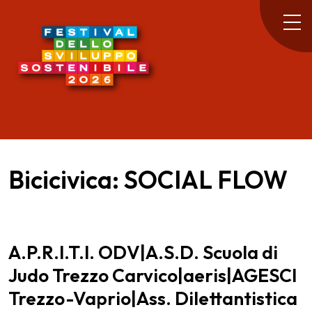
Bicicivica: SOCIAL FLOW
A.P.R.I.T.I. ODV|A.S.D. Scuola di
Judo Trezzo Carvico|aeris|AGESCI
Trezzo-Vaprio|Ass. Dilettantistica