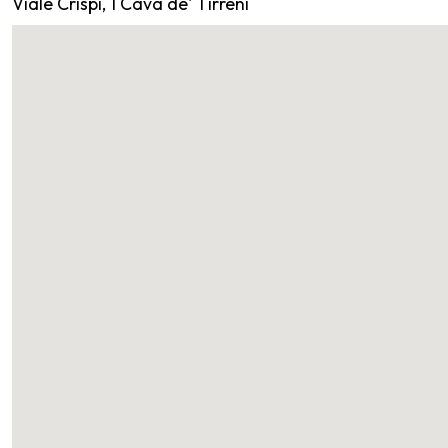
Viale Crispi, 1 Cava de' Tirreni