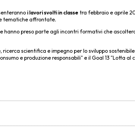
resenteranno
i lavori svolti in classe
tra febbraio e aprile 20
 le tematiche affrontate.
i che hanno preso parte agli incontri formativi che ascolte
cerca scientifica e impegno per lo sviluppo sostenibile, 
2 "Consumo e produzione responsabili" e il Goal 13 "Lotta a