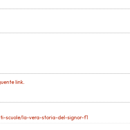
guente link.
ti-scuole/la-vera-storia-del-signor-f1