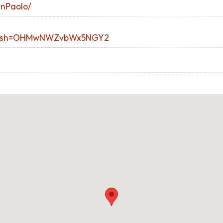
anPaolo/
lo?igsh=OHMwNWZvbWx5NGY2