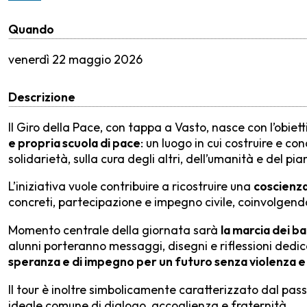
Quando
venerdì
22 maggio 2026
Descrizione
Il Giro della Pace, con tappa a Vasto, nasce con l’obiett
e propria scuola di pace
: un luogo in cui costruire e c
solidarietà, sulla cura degli altri, dell’umanità e del pi
L’iniziativa vuole contribuire a ricostruire una
coscienza
concreti, partecipazione e impegno civile, coinvolgendo c
Momento centrale della giornata sarà
la marcia dei ba
alunni porteranno messaggi, disegni e riflessioni dedica
speranza e di impegno per un futuro senza violenza e
Il tour è inoltre simbolicamente caratterizzato dal pas
ideale comune di dialogo, accoglienza e fraternità.