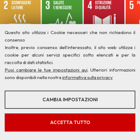
Questo sito utilizza i Cookie necessari che non richiedono il
consenso
Inoltre, previo consenso dell’interessato, il sito web utilizza i
cookie per alcuni servizi specifici sotto elencati e per la
raccolta di dati statistici.
Puoi cambiare le tue impostazioni qui
. Ulteriori informazioni
sono disponibili nella nostra
informativa sulla privacy
STATISTICHE
CAMBIA IMPOSTAZIONI
Strumenti statistici che raccolgono dati anonimi sull'utilizzo e la
Privacy
Credits
Contatti
funzionalità del sito web.
Mostra maggiori informazioni
ACCETTA TUTTO
Google Analytics
SERVIZI FACOLTATVI