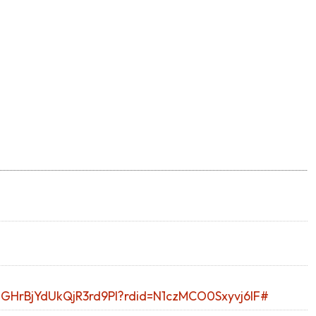
HGHrBjYdUkQjR3rd9Pl?rdid=N1czMCO0Sxyvj6lF#