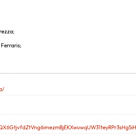
urezza;
 Ferraris;
a/
d02YQX6GtjvfdZtVng6imezmBjEKXwuwqUW31teyRPr3sHg5i