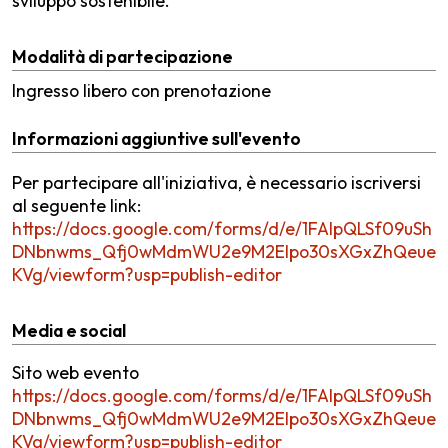
sviluppo sostenibile.
Modalità di partecipazione
Ingresso libero con prenotazione
Informazioni aggiuntive sull'evento
Per partecipare all'iniziativa, è necessario iscriversi
al seguente link:
https://docs.google.com/forms/d/e/1FAIpQLSf09uSh
DNbnwms_Qfj0wMdmWU2e9M2EIpo30sXGxZhQeue
KVg/viewform?usp=publish-editor
Media e social
Sito web evento
https://docs.google.com/forms/d/e/1FAIpQLSf09uSh
DNbnwms_Qfj0wMdmWU2e9M2EIpo30sXGxZhQeue
KVg/viewform?usp=publish-editor