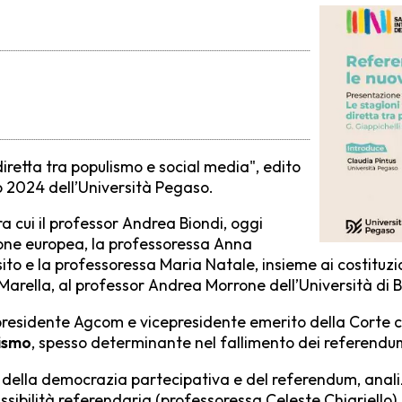
iretta tra populismo e social media", edito
eo 2024 dell’Università Pegaso.
ra cui il professor Andrea Biondi, oggi
ione europea, la professoressa Anna
sito e la professoressa Maria Natale, insieme ai costitu
Marella, al professor Andrea Morrone dell’Università di 
presidente Agcom e vicepresidente emerito della Corte cos
nismo
, spesso determinante nel fallimento dei referendum
i della democrazia partecipativa e del referendum, analizza
ssibilità referendaria (professoressa Celeste Chiariello), 