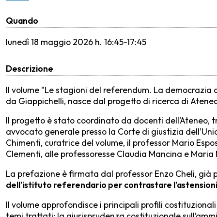
Quando
lunedì
18 maggio 2026 h. 16:45-17:45
Descrizione
Il volume "Le stagioni del referendum. La democrazia d
da Giappichelli, nasce dal progetto di ricerca di Aten
Il progetto è stato coordinato da docenti dell’Ateneo, t
avvocato generale presso la Corte di giustizia dell’Un
Chimenti, curatrice del volume, il professor Mario Espo
Clementi, alle professoresse Claudia Mancina e Maria 
La prefazione è firmata dal professor Enzo Cheli, già 
dell’istituto referendario per contrastare l’astensio
Il volume approfondisce i principali profili costituzional
temi trattati: la giurisprudenza costituzionale sull’ammi