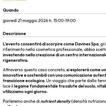
Quando
giovedì
21 maggio 2026 h. 15:00-19:00
Descrizione
L'evento consentirà di scorpire come
Davines Spa
, g
riferimento nella cosmetica professionale, abbia scelto 
investendo nella creazione di un centro internazionale
rigenerativa.
Attraverso questo caso concreto,
si esplorerà come un
innovative e sostenibili con una comunicazione autent
transizione ecologica.
Un viaggio che parte dalla terra
luce il
legame fondamentale tra salute del suolo, vitalit
utilizziamo ogni giorno.
Parleremo anche di
nutrient density
(densità nutriziona