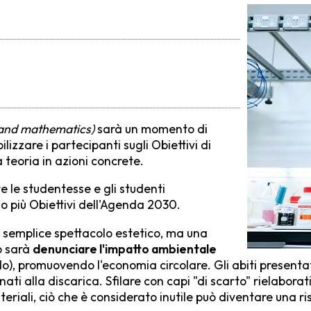
 and mathematics)
sarà un momento di
izzare i partecipanti sugli Obiettivi di
 teoria in azioni concrete.
ve le studentesse e gli studenti
 o più Obiettivi dell'Agenda 2030.
n semplice spettacolo estetico, ma una
o sarà
denunciare l'impatto ambientale
ndo), promuovendo l'economia circolare. Gli abiti presenta
inati alla discarica. Sfilare con capi "di scarto" rielaborat
eriali, ciò che è considerato inutile può diventare una ri